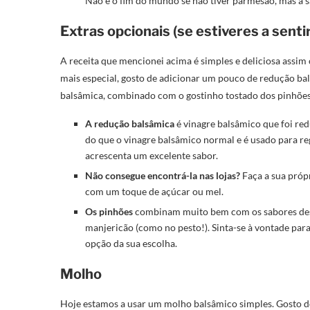
Não é o fim do mundo se não tiver parmesão, mas a s
Extras opcionais (se estiveres a senti
A receita que mencionei acima é simples e deliciosa assim 
mais especial, gosto de adicionar um pouco de redução ba
balsâmica, combinado com o gostinho tostado dos pinhões,
A redução balsâmica
é vinagre balsâmico que foi re
do que o vinagre balsâmico normal e é usado para re
acrescenta um excelente sabor.
Não consegue encontrá-la nas lojas?
Faça a sua própr
com um toque de açúcar ou mel.
Os pinhões
combinam muito bem com os sabores dest
manjericão (como no pesto!). Sinta-se à vontade para
opção da sua escolha.
Molho
Hoje estamos a usar um molho balsâmico simples. Gosto do