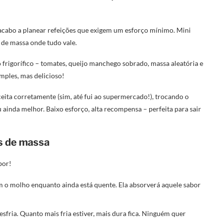
 acabo a planear refeições que exigem um esforço mínimo. Mini
 de massa onde tudo vale.
 frigorífico – tomates, queijo manchego sobrado, massa aleatória e
mples, mas delicioso!
eita corretamente (sim, até fui ao supermercado!), trocando o
 ainda melhor. Baixo esforço, alta recompensa – perfeita para sair
s de massa
bor!
m o molho enquanto ainda está quente. Ela absorverá aquele sabor
sfria. Quanto mais fria estiver, mais dura fica. Ninguém quer