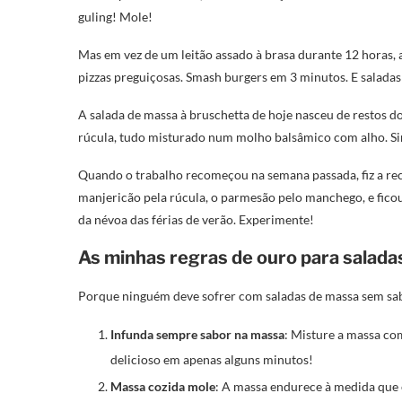
guling! Mole!
Mas em vez de um leitão assado à brasa durante 12 horas,
pizzas preguiçosas. Smash burgers em 3 minutos. E saladas
A salada de massa à bruschetta de hoje nasceu de restos do
rúcula, tudo misturado num molho balsâmico com alho. Si
Quando o trabalho recomeçou na semana passada, fiz a rec
manjericão pela rúcula, o parmesão pelo manchego, e ficou
da névoa das férias de verão. Experimente!
As minhas regras de ouro para salada
Porque ninguém deve sofrer com saladas de massa sem sa
Infunda sempre sabor na massa
: Misture a massa co
delicioso em apenas alguns minutos!
Massa cozida mole
: A massa endurece à medida que e