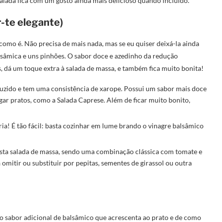
alada fica com um gosto ainda mais delicioso quando incluído.
r-te elegante)
como é. Não precisa de mais nada, mas se eu quiser deixá-la ainda
lsâmica e uns pinhões. O sabor doce e azedinho da redução
 dá um toque extra à salada de massa, e também fica muito bonita!
duzido e tem uma consistência de xarope. Possui um sabor mais doce
gar pratos, como a Salada Caprese. Além de ficar muito bonito,
ia! É tão fácil: basta cozinhar em lume brando o vinagre balsâmico
a salada de massa, sendo uma combinação clássica com tomate e
 omitir ou substituir por pepitas, sementes de girassol ou outra
 sabor adicional de balsâmico que acrescenta ao prato e de como