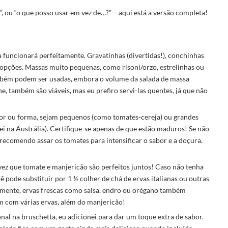
”, ou “o que posso usar em vez de…?” – aqui está a versão completa!
a funcionará perfeitamente. Gravatinhas (divertidas!), conchinhas
 opções. Massas muito pequenas, como risoni/orzo, estrelinhas ou
ambém podem ser usadas, embora o volume da salada de massa
, também são viáveis, mas eu prefiro servi-las quentes, já que não
or ou forma, sejam pequenos (como tomates-cereja) ou grandes
 na Austrália). Certifique-se apenas de que estão maduros! Se não
 recomendo assar os tomates para intensificar o sabor e a doçura.
 vez que tomate e manjericão são perfeitos juntos! Caso não tenha
ê pode substituir por 1 ½ colher de chá de ervas italianas ou outras
vamente, ervas frescas como salsa, endro ou orégano também
com várias ervas, além do manjericão!
al na bruschetta, eu adicionei para dar um toque extra de sabor.