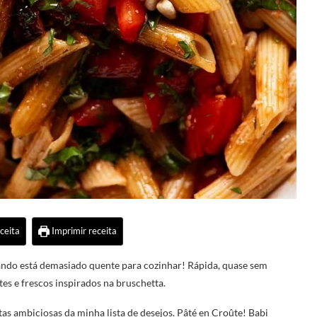
ceita
Imprimir receita
uando está demasiado quente para cozinhar! Rápida, quase sem
tes e frescos inspirados na bruschetta.
tas ambiciosas da minha lista de desejos. Pâté en Croûte! Babi