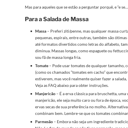
Mas para aqueles que se estão a perguntar porquê, e “e se…
Para a Salada de Massa
Massa
– Preferi ziti/penne, mas qualquer massa curt
pequenas, espirais, entre outras, também são ótimas
até formatos divertidos como letras do alfabeto, t
diminua. Massas longas, como espaguete ou fettuccine
sou fã de massa longa fria.
Tomate
– Pode usar tomates de qualquer tamanho, c
(como os chamados “tomates em cacho” que encontrei
estiverem, mas você realmente quiser fazer a salada,
Veja as FAQ abaixo para obter instruções.
Manjericão
– É a erva clássica para bruschetta, uma
manjericão, ele seja muito caro ou fora de época, voc
ervas secas de sua preferência no molho. Alternati
combinam bem. Lembre-se que os tomates combinam 
Parmesão
– Embora não seja um ingrediente tradicion