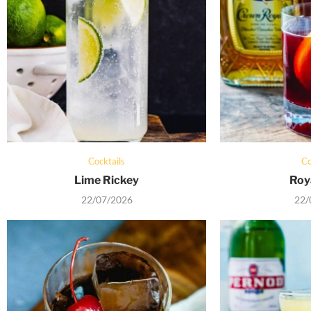
Cocktails
Co
Lime Rickey
Roy
22/07/2026
22/