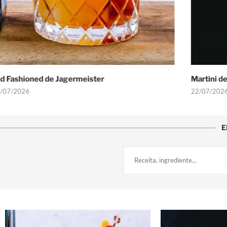
Martini de Pera
Daiquir
22/07/2026
22/07/2
E