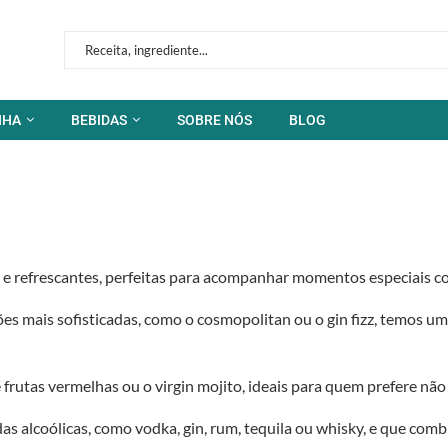
NHA
BEBIDAS
SOBRE NÓS
BLOG
s e refrescantes, perfeitas para acompanhar momentos especiais c
ões mais sofisticadas, como o cosmopolitan ou o gin fizz, temos u
rutas vermelhas ou o virgin mojito, ideais para quem prefere não 
das alcoólicas, como vodka, gin, rum, tequila ou whisky, e que co