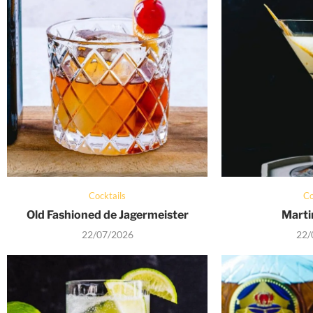
Cocktails
Co
Old Fashioned de Jagermeister
Marti
22/07/2026
22/