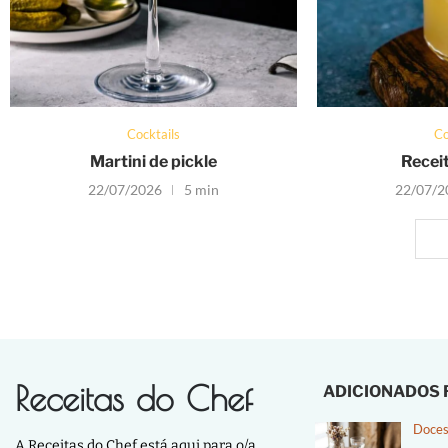
Cocktails
Co
Martini de pickle
Receit
22/07/2026
5 min
22/07/2
Receitas do Chef
ADICIONADOS
Doces
A Receitas do Chef está aqui para o/a