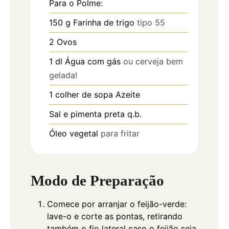
Para o Polme:
150
g
Farinha de trigo
tipo 55
2
Ovos
1
dl
Água com gás
ou cerveja bem
gelada!
1
colher de sopa
Azeite
Sal e pimenta preta q.b.
Óleo vegetal
para fritar
Modo de Preparação
Comece por arranjar o feijão-verde:
lave-o e corte as pontas, retirando
também o fio lateral caso o feijão seja