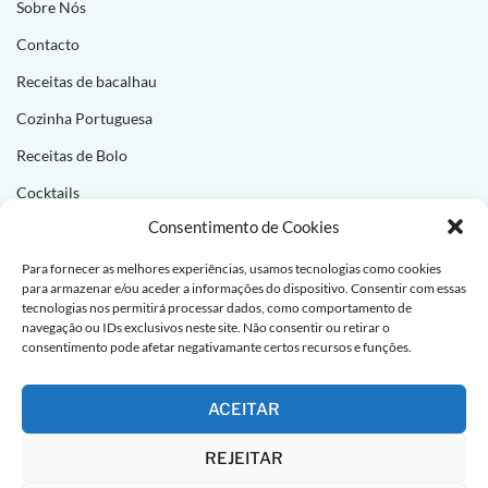
Sobre Nós
Contacto
Receitas de bacalhau
Cozinha Portuguesa
Receitas de Bolo
Cocktails
Consentimento de Cookies
NEWSLETTER
Para fornecer as melhores experiências, usamos tecnologias como cookies
para armazenar e/ou aceder a informações do dispositivo. Consentir com essas
Subscreva e receba novas receitas todas as semanas!
tecnologias nos permitirá processar dados, como comportamento de
navegação ou IDs exclusivos neste site. Não consentir ou retirar o
consentimento pode afetar negativamante certos recursos e funções.
ACEITAR
REJEITAR