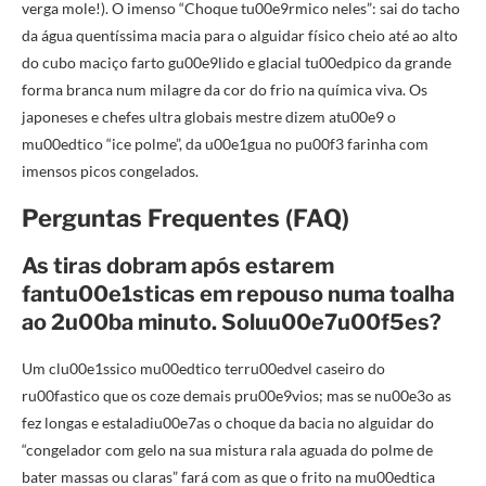
verga mole!). O imenso “Choque tu00e9rmico neles”: sai do tacho
da água quentíssima macia para o alguidar físico cheio até ao alto
do cubo maciço farto gu00e9lido e glacial tu00edpico da grande
forma branca num milagre da cor do frio na química viva. Os
japoneses e chefes ultra globais mestre dizem atu00e9 o
mu00edtico “ice polme”, da u00e1gua no pu00f3 farinha com
imensos picos congelados.
Perguntas Frequentes (FAQ)
As tiras dobram após estarem
fantu00e1sticas em repouso numa toalha
ao 2u00ba minuto. Soluu00e7u00f5es?
Um clu00e1ssico mu00edtico terru00edvel caseiro do
ru00fastico que os coze demais pru00e9vios; mas se nu00e3o as
fez longas e estaladiu00e7as o choque da bacia no alguidar do
“congelador com gelo na sua mistura rala aguada do polme de
bater massas ou claras” fará com as que o frito na mu00edtica