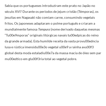
Sabia que os portugueses introduziram este prato no Japão no
século XVI? Durante os períodos de jejum cristão (Témporas), os
jesuítas em Nagasaki não comiam carne, consumindo vegetais
fritos. Os japoneses adaptaram o polme português e criaram a
mundialmente famosa
Tempura
(nome derivado daquelas mesmas
“Tu00e9mporas” originais litúrgicas navais tu00edpicas do reino
da grande armada). Esta humilde receita da vasta provu00edncia
lusa e rústica imensidu00e3o vegetal u00e9 a rainha avu00f3
global desta moda estaladiu00e7a da massa macia de óleo sem par
mu00edtico em glu00f3ria total ao vegetal pobre.