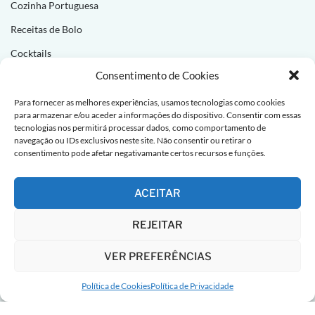
Cozinha Portuguesa
Receitas de Bolo
Cocktails
Consentimento de Cookies
NEWSLETTER
Para fornecer as melhores experiências, usamos tecnologias como cookies
para armazenar e/ou aceder a informações do dispositivo. Consentir com essas
Subscreva e receba novas receitas todas as semanas!
tecnologias nos permitirá processar dados, como comportamento de
navegação ou IDs exclusivos neste site. Não consentir ou retirar o
consentimento pode afetar negativamante certos recursos e funções.
ACEITAR
REJEITAR
VER PREFERÊNCIAS
Política de Cookies
Política de Privacidade
Receitas do Chef © 2026 – All Right Reserved