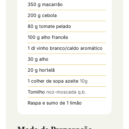
350
g
macarrão
200
g
cebola
80
g
tomate pelado
100
g
alho francês
1
dl
vinho branco/caldo aromático
30
g
alho
20
g
hortelã
1
colher de sopa
azeite
10g
Tomilho
noz-moscada q.b.
Raspa e sumo de 1 limão