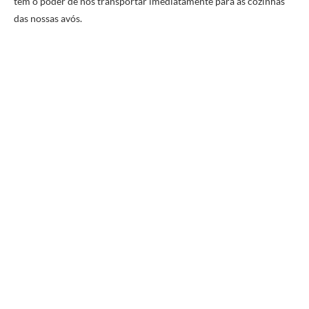
tem o poder de nos transportar imediatamente para as cozinhas
das nossas avós.