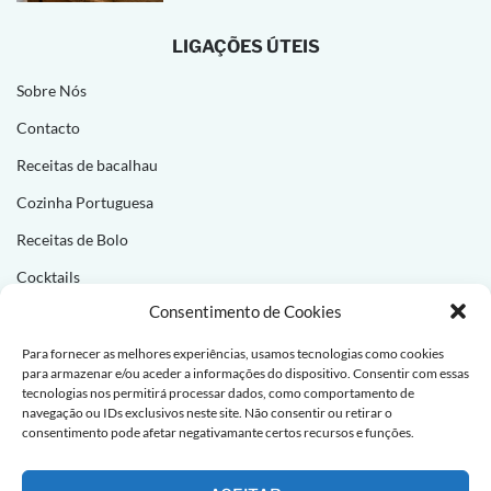
LIGAÇÕES ÚTEIS
Sobre Nós
Contacto
Receitas de bacalhau
Cozinha Portuguesa
Receitas de Bolo
Cocktails
Consentimento de Cookies
NEWSLETTER
Para fornecer as melhores experiências, usamos tecnologias como cookies
para armazenar e/ou aceder a informações do dispositivo. Consentir com essas
Subscreva e receba novas receitas todas as semanas!
tecnologias nos permitirá processar dados, como comportamento de
navegação ou IDs exclusivos neste site. Não consentir ou retirar o
consentimento pode afetar negativamante certos recursos e funções.