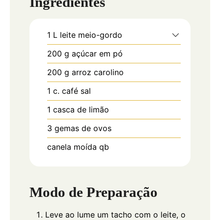
Ingredientes
1
L
leite meio-gordo
200
g
açúcar em pó
200
g
arroz carolino
1
c.
café sal
1
casca de limão
3
gemas de ovos
canela moída qb
Modo de Preparação
Leve ao lume um tacho com o leite, o