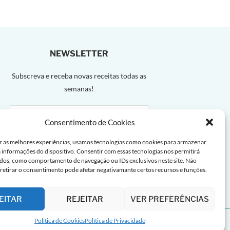
NEWSLETTER
Subscreva e receba novas receitas todas as
semanas!
Consentimento de Cookies
r as melhores experiências, usamos tecnologias como cookies para armazenar
a informações do dispositivo. Consentir com essas tecnologias nos permitirá
dos, como comportamento de navegação ou IDs exclusivos neste site. Não
 retirar o consentimento pode afetar negativamante certos recursos e funções.
EITAR
REJEITAR
VER PREFERÊNCIAS
Política de Cookies
Política de Privacidade
a de Cookies |
Termos de uso