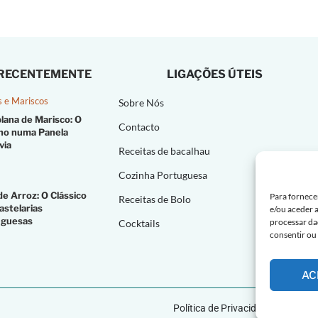
 RECENTEMENTE
LIGAÇÕES ÚTEIS
s e Mariscos
Sobre Nós
lana de Marisco: O
Contacto
no numa Panela
via
Receitas de bacalhau
Cozinha Portuguesa
de Arroz: O Clássico
Para fornece
Receitas de Bolo
astelarias
e/ou aceder 
uguesas
processar da
Cocktails
consentir ou
AC
Política de Privacidade |
Polític