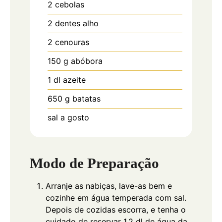
2
cebolas
2
dentes
alho
2
cenouras
150
g
abóbora
1
dl
azeite
650
g
batatas
sal a gosto
Modo de Preparação
Arranje as nabiças, lave-as bem e
cozinhe em água temperada com sal.
Depois de cozidas escorra, e tenha o
cuidado de reservar 1,2 dl de água da