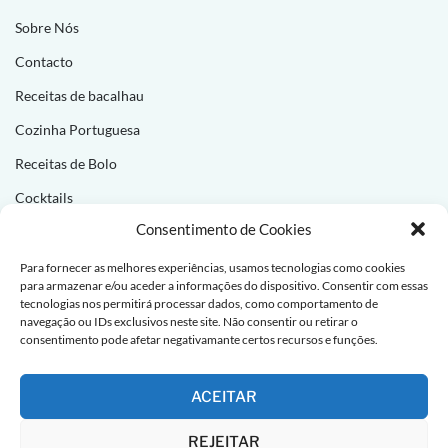
Sobre Nós
Contacto
Receitas de bacalhau
Cozinha Portuguesa
Receitas de Bolo
Cocktails
Consentimento de Cookies
NEWSLETTER
Para fornecer as melhores experiências, usamos tecnologias como cookies
para armazenar e/ou aceder a informações do dispositivo. Consentir com essas
Subscreva e receba novas receitas todas as semanas!
tecnologias nos permitirá processar dados, como comportamento de
navegação ou IDs exclusivos neste site. Não consentir ou retirar o
consentimento pode afetar negativamante certos recursos e funções.
ACEITAR
REJEITAR