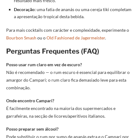
resultado mais fresco.
Decoração:
uma fatia de ananás ou uma cereja tiki completam
a apresentação tropical desta bebida.
Para mais cocktails com carácter e complexidade, experimente o
Bourbon Smash
ou o
Old Fashioned de Jagermeister
.
Perguntas Frequentes (FAQ)
Posso usar rum claro em vez de escuro?
Não é recomendado — o rum escuro é essencial para equilibrar o
amargor do Campari; o rum claro fica demasiado leve para esta
combinação.
Onde encontro Campari?
É facilmente encontrado na maioria dos supermercados e
garrafeiras, na secção de licores/aperitivos italianos.
Posso preparar sem álcool?
Pode substituir o rum por sumo de ananás extra e o Campari por