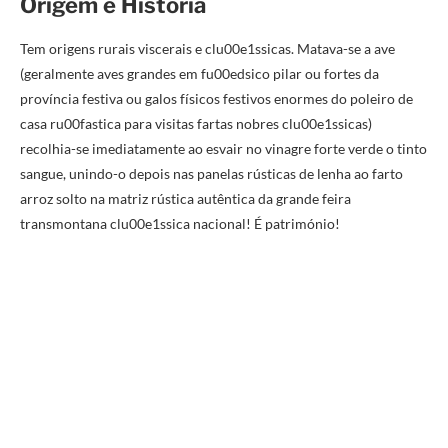
Origem e História
Tem origens rurais viscerais e clu00e1ssicas. Matava-se a ave
(geralmente aves grandes em fu00edsico pilar ou fortes da
província festiva ou galos físicos festivos enormes do poleiro de
casa ru00fastica para visitas fartas nobres clu00e1ssicas)
recolhia-se imediatamente ao esvair no vinagre forte verde o tinto
sangue, unindo-o depois nas panelas rústicas de lenha ao farto
arroz solto na matriz rústica autêntica da grande feira
transmontana clu00e1ssica nacional! É património!