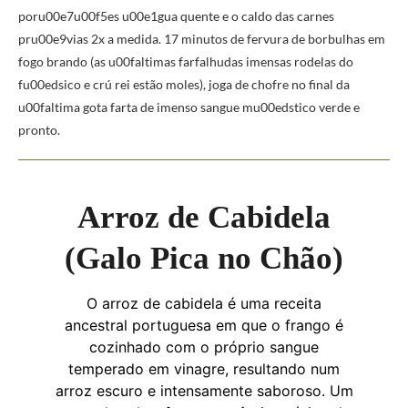
poru00e7u00f5es u00e1gua quente e o caldo das carnes
pru00e9vias 2x a medida. 17 minutos de fervura de borbulhas em
fogo brando (as u00faltimas farfalhudas imensas rodelas do
fu00edsico e crú rei estão moles), joga de chofre no final da
u00faltima gota farta de imenso sangue mu00edstico verde e
pronto.
Arroz de Cabidela
(Galo Pica no Chão)
O arroz de cabidela é uma receita
ancestral portuguesa em que o frango é
cozinhado com o próprio sangue
temperado em vinagre, resultando num
arroz escuro e intensamente saboroso. Um