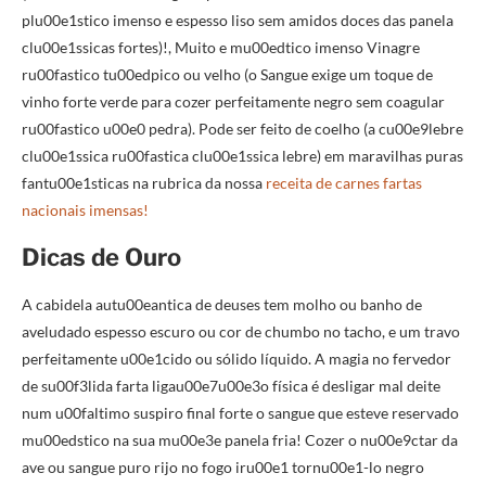
plu00e1stico imenso e espesso liso sem amidos doces das panela
clu00e1ssicas fortes)!, Muito e mu00edtico imenso Vinagre
ru00fastico tu00edpico ou velho (o Sangue exige um toque de
vinho forte verde para cozer perfeitamente negro sem coagular
ru00fastico u00e0 pedra). Pode ser feito de coelho (a cu00e9lebre
clu00e1ssica ru00fastica clu00e1ssica lebre) em maravilhas puras
fantu00e1sticas na rubrica da nossa
receita de carnes fartas
nacionais imensas!
Dicas de Ouro
A cabidela autu00eantica de deuses tem molho ou banho de
aveludado espesso escuro ou cor de chumbo no tacho, e um travo
perfeitamente u00e1cido ou sólido líquido. A magia no fervedor
de su00f3lida farta ligau00e7u00e3o física é desligar mal deite
num u00faltimo suspiro final forte o sangue que esteve reservado
mu00edstico na sua mu00e3e panela fria! Cozer o nu00e9ctar da
ave ou sangue puro rijo no fogo iru00e1 tornu00e1-lo negro