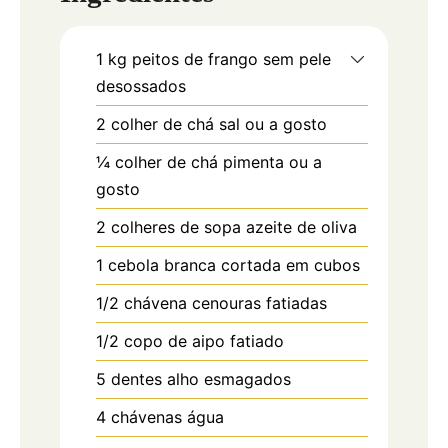
1
kg
peitos de frango sem pele
desossados
2
colher de chá
sal ou a gosto
¼
colher de chá
pimenta ou a
gosto
2
colheres de sopa
azeite de oliva
1
cebola branca cortada em cubos
1/2
chávena
cenouras fatiadas
1/2
copo de aipo fatiado
5
dentes
alho esmagados
4
chávenas
água