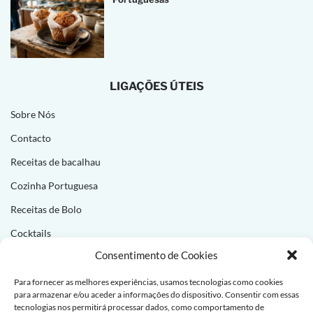
LIGAÇÕES ÚTEIS
Sobre Nós
Contacto
Receitas de bacalhau
Cozinha Portuguesa
Receitas de Bolo
Cocktails
Consentimento de Cookies
NEWSLETTER
Para fornecer as melhores experiências, usamos tecnologias como cookies
para armazenar e/ou aceder a informações do dispositivo. Consentir com essas
Subscreva e receba novas receitas todas as semanas!
tecnologias nos permitirá processar dados, como comportamento de