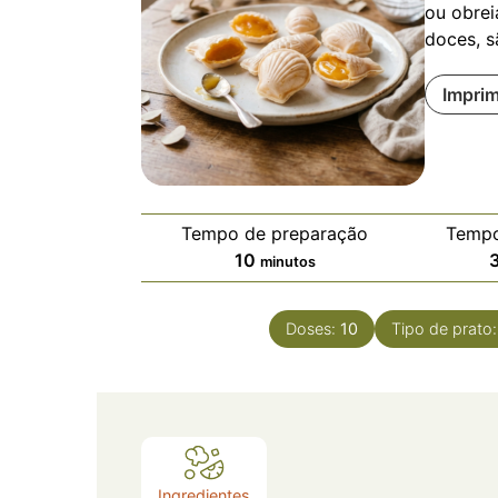
ou obrei
doces, s
Imprim
Tempo de preparação
Tempo
10
minutos
Doses:
10
Tipo de prato
Ingredientes