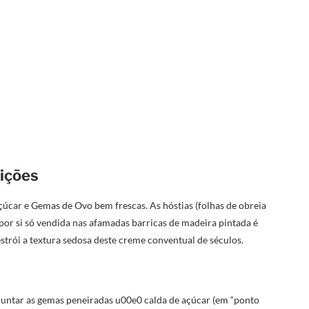
uições
úcar e Gemas de Ovo bem frescas. As hóstias (folhas de obreia
por si só vendida nas afamadas barricas de madeira pintada é
estrói a textura sedosa deste creme conventual de séculos.
juntar as gemas peneiradas u00e0 calda de açúcar (em “ponto