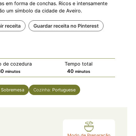
as em forma de conchas. Ricos e intensamente
ão um símbolo da cidade de Aveiro.
ir receita
Guardar receita no Pinterest
 de cozedura
Tempo total
30
40
minutos
minutos
:
Sobremesa
Cozinha:
Portuguese
Modo de Preparação