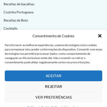
Receitas de bacalhau
Cozinha Portuguesa
Receitas de Bolo
Cocktails
Consentimento de Cookies
NEWSLETTER
Para fornecer as melhores experiências, usamos tecnologias como cookies
para armazenar e/ou aceder a informações do dispositivo. Consentir com essas
Subscreva e receba novas receitas todas as semanas!
tecnologias nos permitirá processar dados, como comportamento de
navegação ou IDs exclusivos neste site. Não consentir ou retirar o
consentimento pode afetar negativamante certos recursos e funções.
ACEITAR
REJEITAR
VER PREFERÊNCIAS