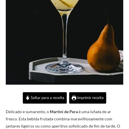
Saltar para a receita
Imprimir receita
Delicado e sumarento, o
Martini de Pera
é uma lufada de ar
fresco. Esta bebida frutada combina maravilhosamente com
jantares ligeiros ou como aperitivo sofisticado de fim de tarde. O