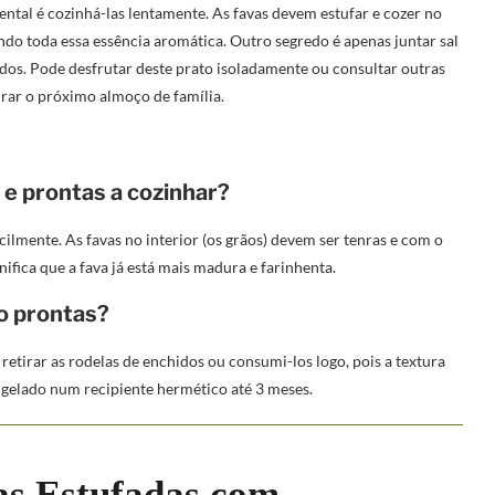
ental é cozinhá-las lentamente. As favas devem estufar e cozer no
ndo toda essa essência aromática. Outro segredo é apenas juntar sal
gados. Pode desfrutar deste prato isoladamente ou consultar outras
rar o próximo almoço de família.
 e prontas a cozinhar?
ilmente. As favas no interior (os grãos) devem ser tenras e com o
gnifica que a fava já está mais madura e farinhenta.
o prontas?
etirar as rodelas de enchidos ou consumi-los logo, pois a textura
ngelado num recipiente hermético até 3 meses.
as Estufadas com