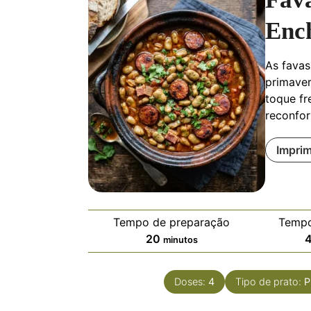
Enc
As favas
primaver
toque fr
reconfor
Imprim
Tempo de preparação
Tempo
20
minutos
Doses:
4
Tipo de prato:
P