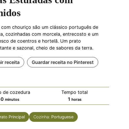
hidos
 com chouriço são um clássico português de
a, cozinhadas com morcela, entrecosto e um
esco de coentros e hortelã. Um prato
tante e sazonal, cheio de sabores da terra.
ir receita
Guardar receita no Pinterest
 de cozedura
Tempo total
40
1
minutos
horas
rato Principal
Cozinha:
Portuguese