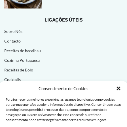
LIGAÇÕES ÚTEIS
Sobre Nós
Contacto
Receitas de bacalhau
Cozinha Portuguesa
Receitas de Bolo
Cocktails
Consentimento de Cookies
NEWSLETTER
Para fornecer as melhores experiências, usamos tecnologias como cookies
para armazenar e/ou aceder a informações do dispositivo. Consentir com essas
Subscreva e receba novas receitas todas as semanas!
tecnologias nos permitirá processar dados, como comportamento de
navegação ou IDs exclusivos neste site. Não consentir ou retirar o
consentimento pode afetar negativamante certos recursos e funções.