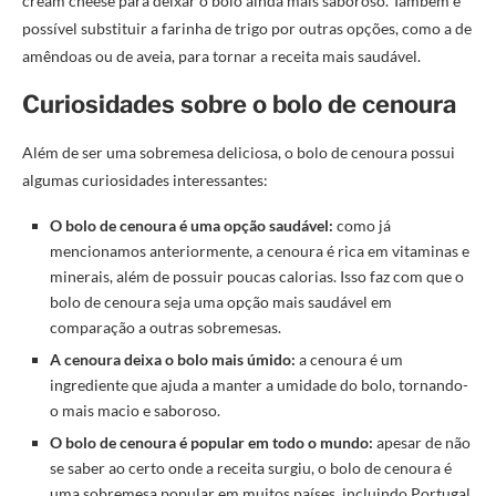
cream cheese para deixar o bolo ainda mais saboroso. Também é
possível substituir a farinha de trigo por outras opções, como a de
amêndoas ou de aveia, para tornar a receita mais saudável.
Curiosidades sobre o bolo de cenoura
Além de ser uma sobremesa deliciosa, o bolo de cenoura possui
algumas curiosidades interessantes:
O bolo de cenoura é uma opção saudável:
como já
mencionamos anteriormente, a cenoura é rica em vitaminas e
minerais, além de possuir poucas calorias. Isso faz com que o
bolo de cenoura seja uma opção mais saudável em
comparação a outras sobremesas.
A cenoura deixa o bolo mais úmido:
a cenoura é um
ingrediente que ajuda a manter a umidade do bolo, tornando-
o mais macio e saboroso.
O bolo de cenoura é popular em todo o mundo:
apesar de não
se saber ao certo onde a receita surgiu, o bolo de cenoura é
uma sobremesa popular em muitos países, incluindo Portugal,