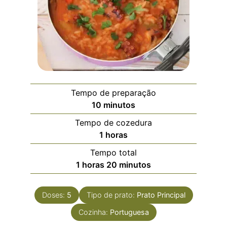
Tempo de preparação
10
minutos
Tempo de cozedura
1
horas
Tempo total
1
horas
20
minutos
Doses:
5
Tipo de prato:
Prato Principal
Cozinha:
Portuguesa