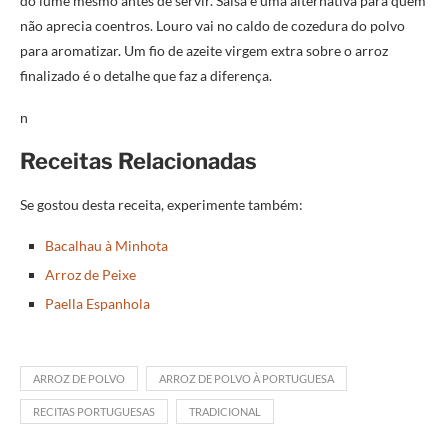
do lume mesmo antes de servir. Salsa é uma alternativa para quem
não aprecia coentros. Louro vai no caldo de cozedura do polvo
para aromatizar. Um fio de azeite virgem extra sobre o arroz
finalizado é o detalhe que faz a diferença.
n
Receitas Relacionadas
Se gostou desta receita, experimente também:
Bacalhau à Minhota
Arroz de Peixe
Paella Espanhola
ARROZ DE POLVO
ARROZ DE POLVO À PORTUGUESA
RECITAS PORTUGUESAS
TRADICIONAL