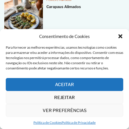
Carapaus Alimados
Consentimento de Cookies
LIGAÇÕES ÚTEIS
Para fornecer as melhores experiências, usamos tecnologias como cookies
para armazenar e/ou aceder a informações do dispositivo. Consentir com essas
tecnologias nos permitirá processar dados, como comportamento de
Sobre Nós
navegação ou IDs exclusivos neste site. Não consentir ou retirar o
consentimento pode afetar negativamante certos recursos e funções.
Contacto
Receitas de bacalhau
ACEITAR
Cozinha Portuguesa
REJEITAR
Receitas de Bolo
Cocktails
VER PREFERÊNCIAS
NEWSLETTER
Política de Cookies
Política de Privacidade