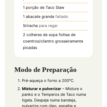
1
porção de Taco Slaw
1
abacate grande
fatiado
Sriracha
para regar
2
colheres de sopa
folhas de
coentros/cilantro grosseiramente
picadas
Modo de Preparação
Pré-aqueça o forno a 200°C.
Misturar e pulverizar
– Misture o
panko e o Temperos de Taco numa
tigela. Despeje numa bandeja,
pulverize com óleo, espalhe e