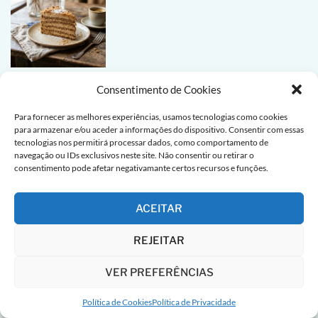
Peixes e Mariscos
Consentimento de Cookies
Carapaus Alimados
Para fornecer as melhores experiências, usamos tecnologias como cookies
para armazenar e/ou aceder a informações do dispositivo. Consentir com essas
tecnologias nos permitirá processar dados, como comportamento de
navegação ou IDs exclusivos neste site. Não consentir ou retirar o
consentimento pode afetar negativamante certos recursos e funções.
LIGAÇÕES ÚTEIS
ACEITAR
Sobre Nós
REJEITAR
Contacto
VER PREFERÊNCIAS
Receitas de bacalhau
Política de Cookies
Política de Privacidade
Cozinha Portuguesa