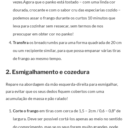
vezes.Agora que o panko está tostado – com uma linda cor
dourada, crocante e com o sabor cru das especiarias cozido –
podemos assar o frango durante os curtos 10 minutos que
leva para cozinhar sem ressecar, sem termos de nos
preocupar em obter cor no panko!
Transfira
os breadcrumbs para uma forma quadrada de 20 cm
ou um recipiente similar, para que possa empanar várias tiras
de frango ao mesmo tempo.
2. Esmigalhamento e cozedura
Repare na abordagem da mão esquerda-direita para esmigalhar,
para evitar que os seus dedos fiquem cobertos com uma
acumulação de massa e pão ralado!
Corte o frango
em tiras com cerca de 1,5 – 2cm / 0,6 – 0,8″ de
largura. Deve ser possível cortá-los apenas ao meio no sentido
do comprimento, mas se os seus forem muito grandes, pode