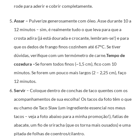
rode para aderir e cobrir completamente.
Assar –
Pulverize generosamente com óleo. Asse durante 10 a
12 minutos – sim, é realmente tudo o que leva para que a
crosta adira (já está dourada e crocante, lembram-se!) e para
que os dedos de frango finos cozinhem até 67°C. Se tiver
dúvidas, verifique com um termómetro de carne.
Tempo de
cozedura –
Se forem todos finos (~1,5 cm), fico com 10
minutos. Se forem um pouco mais largos (2 – 2,25 cm), faço
12 minutos.
Servir
– Coloque dentro de conchas de taco quentes com os
acompanhamentos de sua escolha! Os tacos da foto têm o que
eu chamo de Taco Slaw (um ingrediente essencial nos meus
tacos – veja a foto abaixo para a minha promoção!), fatias de
abacate, um fio de sriracha (que os torna mais ousados) e uma
pitada de folhas de coentros/cilantro.