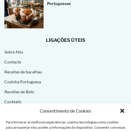
Portuguesas
LIGAÇÕES ÚTEIS
Sobre Nós
Contacto
Receitas de bacalhau
Cozinha Portuguesa
Receitas de Bolo
Cocktails
Consentimento de Cookies
NEWSLETTER
Para fornecer as melhores experiências, usamos tecnologias como cookies
para armazenar e/ou aceder a informações do dispositivo. Consentir com essas
Subscreva e receba novas receitas todas as semanas!