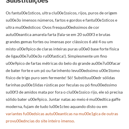
Substituições
Os fantu00e1sticos, ultra clu00e1ssicos, rijos, puros de origem
su00e3o imensos números, fartos e gordos e fantu00e1sticos e
ultra mu00edsticos: Ovos fresquu00edssimos de cor
autu00eantica amarela farta (fala-se em 20 su00f3 e brutas
grandes gemas fortes ou imensas por clássicos 6 até 4 ou um
misto u00e9pico de claras inteiras puras u00e0 base forte física
de ligau00e7u00e3o ru00fastica!). Simplesmente um fino
u00e9pico de fartas métricas do belo do grande au00e7u00facar
de bater forte e um pó ou farinhento levu00edssimo u00e1tomo
físico de trigo puro sem fermente! Só! Substituu00edr sólidas
farinhas pu00e1lidas rústicas por feculas ou pó finu00edssimo
su00f3 de amidos mata por fora o clu00e1ssico rijo, ele só precisa
sólido bater u00e9pico. Juntar natas ao meio é mu00edtica gaffe
moderna, fujam de tudo lu00e1cteo aquando disto ou em
variantes fu00edsicas autu00eanticas na mu00e1gica de outras
provu00edncias do site inteiro imenso.