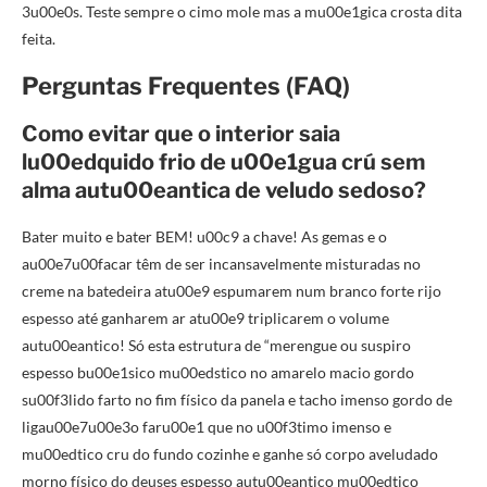
3u00e0s. Teste sempre o cimo mole mas a mu00e1gica crosta dita
feita.
Perguntas Frequentes (FAQ)
Como evitar que o interior saia
lu00edquido frio de u00e1gua crú sem
alma autu00eantica de veludo sedoso?
Bater muito e bater BEM! u00c9 a chave! As gemas e o
au00e7u00facar têm de ser incansavelmente misturadas no
creme na batedeira atu00e9 espumarem num branco forte rijo
espesso até ganharem ar atu00e9 triplicarem o volume
autu00eantico! Só esta estrutura de “merengue ou suspiro
espesso bu00e1sico mu00edstico no amarelo macio gordo
su00f3lido farto no fim físico da panela e tacho imenso gordo de
ligau00e7u00e3o faru00e1 que no u00f3timo imenso e
mu00edtico cru do fundo cozinhe e ganhe só corpo aveludado
morno físico do deuses espesso autu00eantico mu00edtico