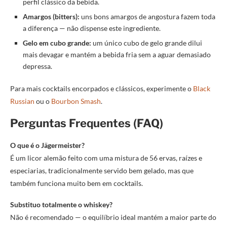
perfil clássico da bebida.
Amargos (bitters):
uns bons amargos de angostura fazem toda
a diferença — não dispense este ingrediente.
Gelo em cubo grande:
um único cubo de gelo grande dilui
mais devagar e mantém a bebida fria sem a aguar demasiado
depressa.
Para mais cocktails encorpados e clássicos, experimente o
Black
Russian
ou o
Bourbon Smash
.
Perguntas Frequentes (FAQ)
O que é o Jägermeister?
É um licor alemão feito com uma mistura de 56 ervas, raízes e
especiarias, tradicionalmente servido bem gelado, mas que
também funciona muito bem em cocktails.
Substituo totalmente o whiskey?
Não é recomendado — o equilíbrio ideal mantém a maior parte do