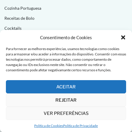
Cozinha Portuguesa
Receitas de Bolo
Cocktails
Consentimento de Cookies
NEWSLETTER
Para fornecer as melhores experiências, usamos tecnologias como cookies
para armazenar e/ou aceder a informações do dispositivo. Consentir com essas
Subscreva e receba novas receitas todas as semanas!
tecnologias nos permitirá processar dados, como comportamento de
navegação ou IDs exclusivos neste site. Não consentir ou retirar o
consentimento pode afetar negativamante certos recursos e funções.
ACEITAR
REJEITAR
VER PREFERÊNCIAS
Política de Cookies
Política de Privacidade