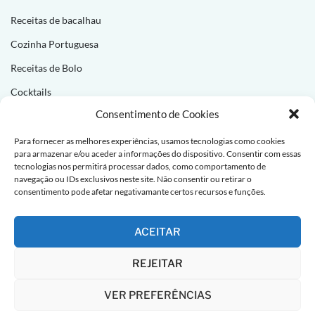
Receitas de bacalhau
Cozinha Portuguesa
Receitas de Bolo
Cocktails
Consentimento de Cookies
NEWSLETTER
Para fornecer as melhores experiências, usamos tecnologias como cookies
para armazenar e/ou aceder a informações do dispositivo. Consentir com essas
Subscreva e receba novas receitas todas as semanas!
tecnologias nos permitirá processar dados, como comportamento de
navegação ou IDs exclusivos neste site. Não consentir ou retirar o
consentimento pode afetar negativamante certos recursos e funções.
ACEITAR
REJEITAR
VER PREFERÊNCIAS