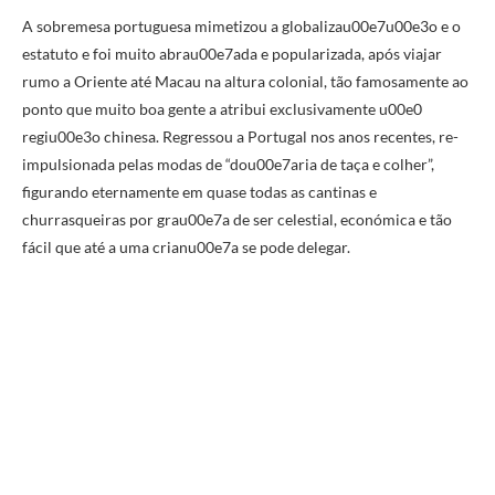
A sobremesa portuguesa mimetizou a globalizau00e7u00e3o e o
estatuto e foi muito abrau00e7ada e popularizada, após viajar
rumo a Oriente até Macau na altura colonial, tão famosamente ao
ponto que muito boa gente a atribui exclusivamente u00e0
regiu00e3o chinesa. Regressou a Portugal nos anos recentes, re-
impulsionada pelas modas de “dou00e7aria de taça e colher”,
figurando eternamente em quase todas as cantinas e
churrasqueiras por grau00e7a de ser celestial, económica e tão
fácil que até a uma crianu00e7a se pode delegar.