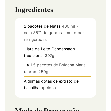
Ingredientes
2
pacotes de Natas
400 ml -
com 35% de gordura, muito bem
refrigeradas
1
lata de Leite Condensado
tradicional
397g
1
a 1
5 pacotes de Bolacha Maria
(aprox. 250g)
Algumas gotas de extrato de
baunilha
opcional
Modo de Preparação