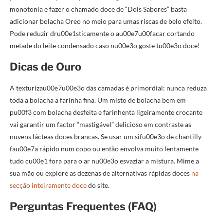
monotonia e fazer o chamado doce de “Dois Sabores” basta
adicionar bolacha Oreo no meio para umas riscas de belo efeito.
Pode reduzir dru00e1sticamente o au00e7u00facar cortando
metade do leite condensado caso nu00e3o goste tu00e3o doce!
Dicas de Ouro
A texturizau00e7u00e3o das camadas é primordial: nunca reduza
toda a bolacha a farinha fina. Um misto de bolacha bem em
pu00f3 com bolacha desfeita e farinhenta ligeiramente crocante
vai garantir um factor “mastigável” delicioso em contraste as
nuvens lácteas doces brancas. Se usar um sifu00e3o de chantilly
fau00e7a rápido num copo ou então envolva muito lentamente
tudo cu00e1 fora para o ar nu00e3o esvaziar a mistura. Mime a
sua mão ou explore as dezenas de alternativas rápidas doces
na
secção inteiramente doce
do site.
Perguntas Frequentes (FAQ)