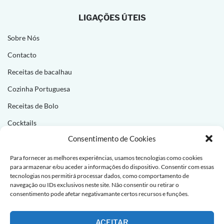
LIGAÇÕES ÚTEIS
Sobre Nós
Contacto
Receitas de bacalhau
Cozinha Portuguesa
Receitas de Bolo
Cocktails
Consentimento de Cookies
NEWSLETTER
Para fornecer as melhores experiências, usamos tecnologias como cookies
para armazenar e/ou aceder a informações do dispositivo. Consentir com essas
Subscreva e receba novas receitas todas as semanas!
tecnologias nos permitirá processar dados, como comportamento de
navegação ou IDs exclusivos neste site. Não consentir ou retirar o
consentimento pode afetar negativamante certos recursos e funções.
ACEITAR