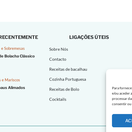
 RECENTEMENTE
LIGAÇÕES ÚTEIS
 e Sobremesas
Sobre Nós
de Bolacha Clássico
Contacto
Receitas de bacalhau
Cozinha Portuguesa
s e Mariscos
paus Alimados
Para fornece
Receitas de Bolo
e/ou aceder 
processar da
Cocktails
consentir ou
AC