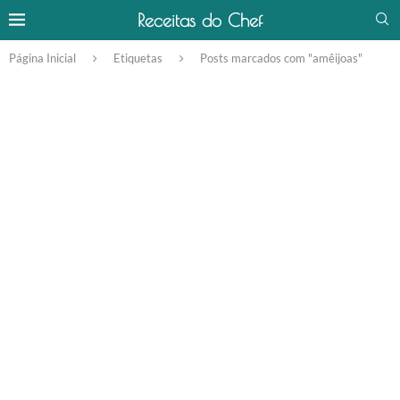
Receitas do Chef
Página Inicial
Etiquetas
Posts marcados com "amêijoas"