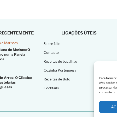
 RECENTEMENTE
LIGAÇÕES ÚTEIS
s e Mariscos
Sobre Nós
lana de Marisco: O
Contacto
no numa Panela
via
Receitas de bacalhau
Cozinha Portuguesa
de Arroz: O Clássico
Para fornece
Receitas de Bolo
astelarias
e/ou aceder 
uguesas
processar da
Cocktails
consentir ou
AC