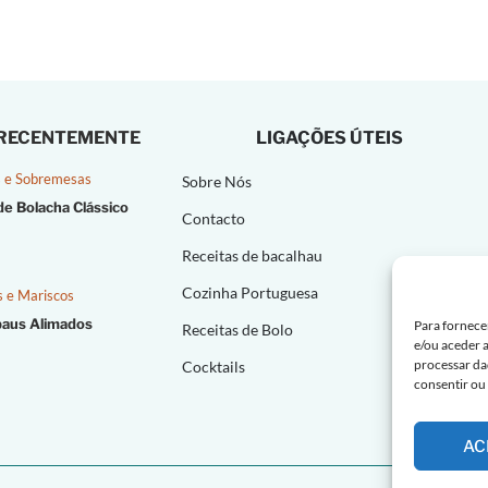
 RECENTEMENTE
LIGAÇÕES ÚTEIS
 e Sobremesas
Sobre Nós
de Bolacha Clássico
Contacto
Receitas de bacalhau
Cozinha Portuguesa
s e Mariscos
paus Alimados
Para fornece
Receitas de Bolo
e/ou aceder 
processar da
Cocktails
consentir ou
AC