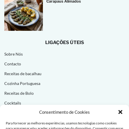
Carapaus Alimados
LIGAÇÕES ÚTEIS
Sobre Nós
Contacto
Receitas de bacalhau
Cozinha Portuguesa
Receitas de Bolo
Cocktails
Consentimento de Cookies
NEWSLETTER
Para fornecer as melhores experiências, usamos tecnologias como cookies
para armazenar e/ou aceder a informações do dispositivo. Consentir com essas