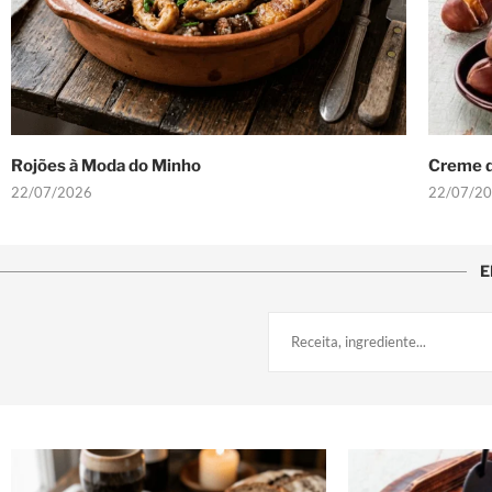
Rojões à Moda do Minho
Creme d
22/07/2026
22/07/2
E