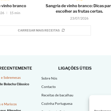
e vinho branco
Sangria de vinho branco: Dicas pa
escolher as frutas certas.
026
15 min
23/07/2026
CARREGAR MAIS RECEITAS
 RECENTEMENTE
LIGAÇÕES ÚTEIS
 e Sobremesas
Sobre Nós
de Bolacha Clássico
Contacto
Receitas de bacalhau
Cozinha Portuguesa
s e Mariscos
paus Alimados
Para fornece