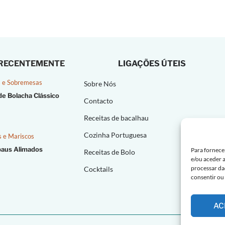
 RECENTEMENTE
LIGAÇÕES ÚTEIS
 e Sobremesas
Sobre Nós
de Bolacha Clássico
Contacto
Receitas de bacalhau
Cozinha Portuguesa
s e Mariscos
paus Alimados
Para fornece
Receitas de Bolo
e/ou aceder 
processar da
Cocktails
consentir ou
AC