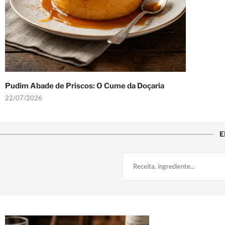
Pudim Abade de Priscos: O Cume da Doçaria
22/07/2026
E