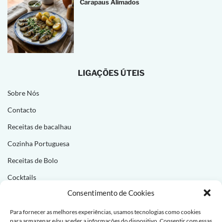
Carapaus Alimados
LIGAÇÕES ÚTEIS
Sobre Nós
Contacto
Receitas de bacalhau
Cozinha Portuguesa
Receitas de Bolo
Cocktails
Consentimento de Cookies
NEWSLETTER
Para fornecer as melhores experiências, usamos tecnologias como cookies
para armazenar e/ou aceder a informações do dispositivo. Consentir com essas