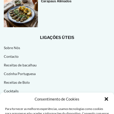
Carapaus Alimados
LIGAÇÕES ÚTEIS
Sobre Nós
Contacto
Receitas de bacalhau
Cozinha Portuguesa
Receitas de Bolo
Cocktails
Consentimento de Cookies
NEWSLETTER
Para fornecer as melhores experiências, usamos tecnologias como cookies
para armazenar e/ou aceder a informações do dispositivo. Consentir com essas