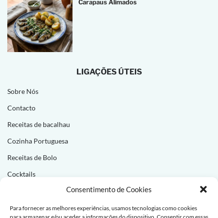
Carapaus Alimados
LIGAÇÕES ÚTEIS
Sobre Nós
Contacto
Receitas de bacalhau
Cozinha Portuguesa
Receitas de Bolo
Cocktails
Consentimento de Cookies
NEWSLETTER
Para fornecer as melhores experiências, usamos tecnologias como cookies
para armazenar e/ou aceder a informações do dispositivo. Consentir com essas