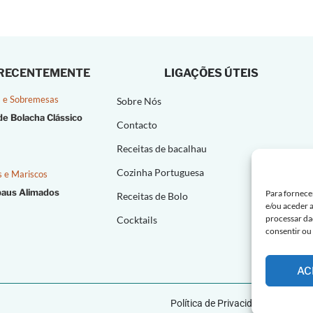
 RECENTEMENTE
LIGAÇÕES ÚTEIS
 e Sobremesas
Sobre Nós
de Bolacha Clássico
Contacto
Receitas de bacalhau
Cozinha Portuguesa
s e Mariscos
paus Alimados
Para fornece
Receitas de Bolo
e/ou aceder 
processar da
Cocktails
consentir ou
AC
Política de Privacidade |
Polític