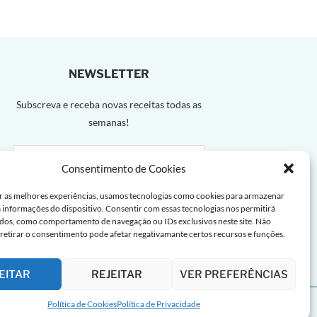
NEWSLETTER
Subscreva e receba novas receitas todas as
semanas!
Consentimento de Cookies
r as melhores experiências, usamos tecnologias como cookies para armazenar
a informações do dispositivo. Consentir com essas tecnologias nos permitirá
dos, como comportamento de navegação ou IDs exclusivos neste site. Não
 retirar o consentimento pode afetar negativamante certos recursos e funções.
EITAR
REJEITAR
VER PREFERÊNCIAS
Política de Cookies
Política de Privacidade
a de Cookies |
Termos de uso