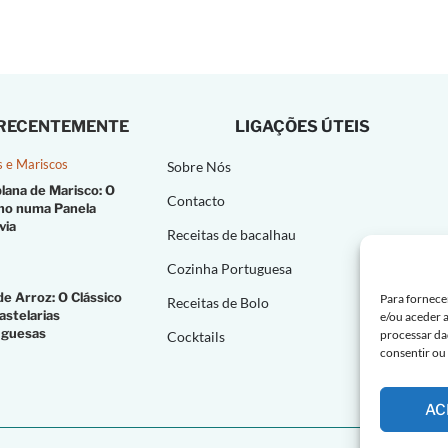
 RECENTEMENTE
LIGAÇÕES ÚTEIS
s e Mariscos
Sobre Nós
lana de Marisco: O
Contacto
no numa Panela
via
Receitas de bacalhau
Cozinha Portuguesa
de Arroz: O Clássico
Para fornece
Receitas de Bolo
astelarias
e/ou aceder 
uguesas
processar da
Cocktails
consentir ou
AC