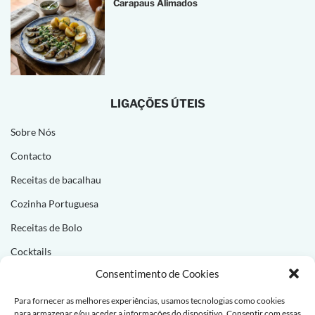
Carapaus Alimados
LIGAÇÕES ÚTEIS
Sobre Nós
Contacto
Receitas de bacalhau
Cozinha Portuguesa
Receitas de Bolo
Cocktails
Consentimento de Cookies
NEWSLETTER
Para fornecer as melhores experiências, usamos tecnologias como cookies
para armazenar e/ou aceder a informações do dispositivo. Consentir com essas