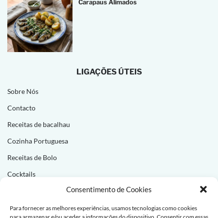
Carapaus Alimados
LIGAÇÕES ÚTEIS
Sobre Nós
Contacto
Receitas de bacalhau
Cozinha Portuguesa
Receitas de Bolo
Cocktails
Consentimento de Cookies
NEWSLETTER
Para fornecer as melhores experiências, usamos tecnologias como cookies
para armazenar e/ou aceder a informações do dispositivo. Consentir com essas