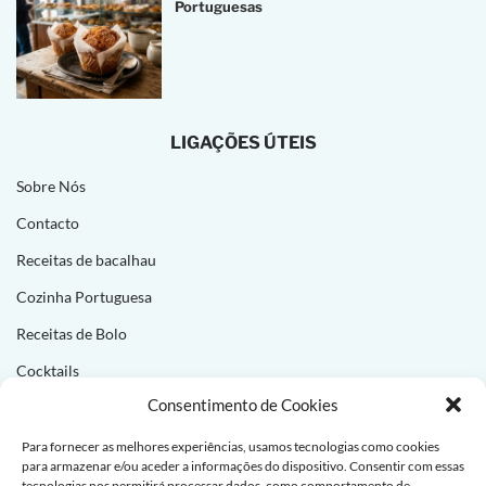
Portuguesas
LIGAÇÕES ÚTEIS
Sobre Nós
Contacto
Receitas de bacalhau
Cozinha Portuguesa
Receitas de Bolo
Cocktails
Consentimento de Cookies
NEWSLETTER
Para fornecer as melhores experiências, usamos tecnologias como cookies
para armazenar e/ou aceder a informações do dispositivo. Consentir com essas
Subscreva e receba novas receitas todas as semanas!
tecnologias nos permitirá processar dados, como comportamento de