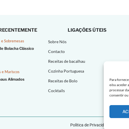
 RECENTEMENTE
LIGAÇÕES ÚTEIS
 e Sobremesas
Sobre Nós
de Bolacha Clássico
Contacto
Receitas de bacalhau
Cozinha Portuguesa
s e Mariscos
paus Alimados
Para fornece
Receitas de Bolo
e/ou aceder 
processar da
Cocktails
consentir ou
AC
Política de Privacidade |
Polític