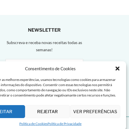
NEWSLETTER
Subscreva e receba novas receitas todas as
semanas!
Consentimento de Cookies
r as melhores experiências, usamos tecnologias como cookies para armazenar
a informações do dispositivo. Consentir com essas tecnologias nos permitirá
dos, como comportamento de navegação ou IDs exclusivos neste site. Não
 retirar o consentimento pode afetar negativamante certos recursos e funções.
EITAR
REJEITAR
VER PREFERÊNCIAS
Política de Cookies
Política de Privacidade
a de Cookies |
Termos de uso