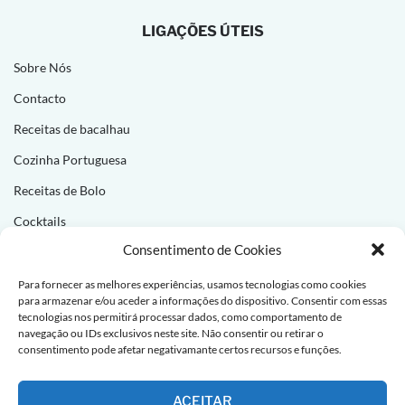
LIGAÇÕES ÚTEIS
Sobre Nós
Contacto
Receitas de bacalhau
Cozinha Portuguesa
Receitas de Bolo
Cocktails
Consentimento de Cookies
NEWSLETTER
Para fornecer as melhores experiências, usamos tecnologias como cookies
para armazenar e/ou aceder a informações do dispositivo. Consentir com essas
Subscreva e receba novas receitas todas as semanas!
tecnologias nos permitirá processar dados, como comportamento de
navegação ou IDs exclusivos neste site. Não consentir ou retirar o
consentimento pode afetar negativamante certos recursos e funções.
ACEITAR